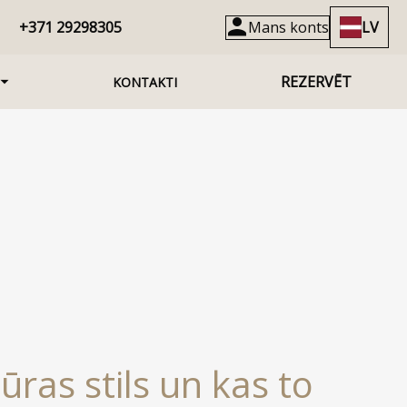
+371 29298305
Mans konts
LV
REZERVĒT
KONTAKTI
tūras stils un kas to