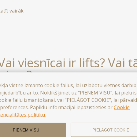
mentu kategoriju numuros ir arī tējas stacija ar dažādām zāļ
atīt vairāk
māku. Papildus ieliešanai piedāvājam arī pudeli minerālūden
Vai viesnīcai ir lifts? Vai
esiem?
ekļa vietne izmanto cookie failus, lai uzlabotu vietnes darbī
ijiedarbību ar to. Noklikšķiniet uz "PIEŅEM VISU", lai piekri
ka ir aizsargājams 19. gadsimta arhitektūras piemineklis, u
ookie failu izmantošanai, vai "PIELĀGOT COOKIE", lai pārvald
v lifta. Numuri atrodas trīs stāvos. Tomēr mūsu draudzīgā 
preferences. Papildu informācijai iepazīstieties ar
Cookie
ēt ar jūsu bagāžu, un mēs ar prieku, ja iespējams, izmitinā
encialitātes politiku
.
atīt vairāk
PIEŅEM VISU
PIELĀGOT COOKIE