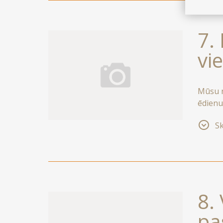
7.
vi
Mūsu re
ēdienu
atvērām
Sk
8.
pa