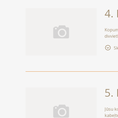
4.
Kopumā
divvie
paties
Sk
valdzi
5.
Jūsu k
kabeļt