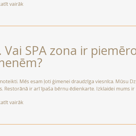
atīt vairāk
tu.
. Vai SPA zona ir piemēr
menēm?
i noteikti. Mēs esam ļoti ģimenei draudzīga viesnīca. Mūsu D
s. Restorānā ir arī īpaša bērnu ēdienkarte. Izklaidei mums ir
ināt bērnu klubu vai animācijas pakalpojumus. Mūsu mazā
atīt vairāk
ināt bērnu gultiņu.