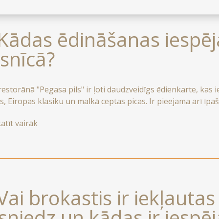
 Kādas ēdināšanas iespēj
esnīcā?
storānā "Pegasa pils" ir ļoti daudzveidīgs ēdienkarte, kas ie
s, Eiropas klasiku un malkā ceptas picas. Ir pieejama arī īp
 arī jaunu vīna bāru "Randevu Vinotheque", kurā tiek piedāvāti
atīt vairāk
 Vai brokastis ir iekļauta
sniedz un kādas ir iespēj