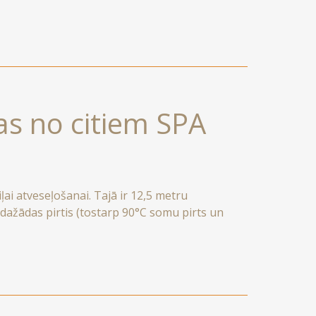
igas attālumā, padarot mūs par ideālu bāzi
ras no citiem SPA
ļai atveseļošanai. Tajā ir 12,5 metru
dažādas pirtis (tostarp 90°C somu pirts un
 apsildāmi atpūtas krēsli. Mēs piedāvājam arī
oterapiju un aukstā ūdens spaidiņu