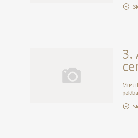
Jomas 
Sk
Jūrmala
3.
ce
Mūsu Dz
peldba
70°C p
Sk
unikāl
tonizē