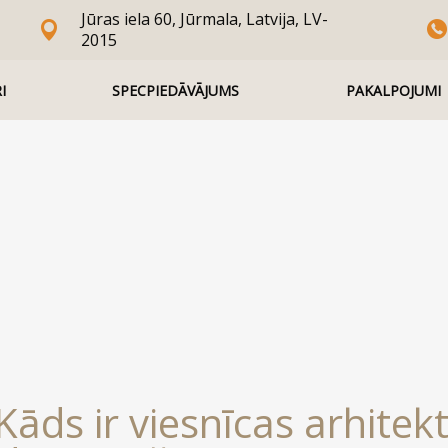
Jūras iela 60, Jūrmala, Latvija, LV-
2015
I
SPECPIEDĀVĀJUMS
PAKALPOJUMI
 Kāds ir viesnīcas arhitek