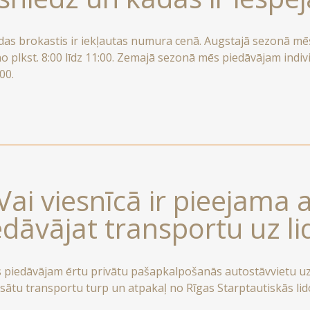
rdas brokastis ir iekļautas numura cenā. Augstajā sezonā m
no plkst. 8:00 līdz 11:00. Zemajā sezonā mēs piedāvājam indiv
:00.
 Vai viesnīcā ir pieejama 
edāvājat transportu uz li
s piedāvājam ērtu privātu pašapkalpošanās autostāvvietu uz
ātu transportu turp un atpakaļ no Rīgas Starptautiskās lid
ena attālumā no viesnīcas. Lūdzu, iepriekš sazinieties ar mū