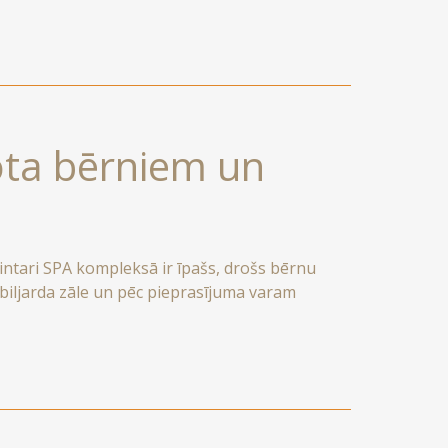
ota bērniem un
zintari SPA kompleksā ir īpašs, drošs bērnu
 biljarda zāle un pēc pieprasījuma varam
kajiem viesiem par papildu samaksu varam