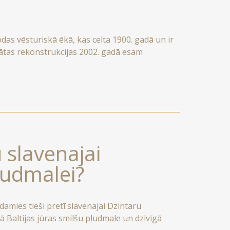
odas vēsturiskā ēkā, kas celta 1900. gadā un ir
ātas rekonstrukcijas 2002. gadā esam
jot visas mūsdienu ērtības. Palikt pie mums ir
 detaļas, augstus griestus un unikālu
 slavenajai
ludmalei?
amies tieši pretī slavenajai Dzintaru
ā Baltijas jūras smilšu pludmale un dzīvīgā