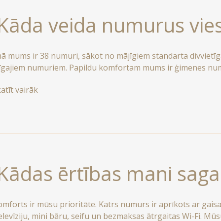
 Kāda veida numurus vie
 mums ir 38 numuri, sākot no mājīgiem standarta divvietīg
tīgajiem numuriem. Papildu komfortam mums ir ģimenes num
i unikālu un neaizmirstamu pieredzi. Daudziem mūsu numuriem
atīt vairāk
nošu skatu uz pilsētu.
 Kādas ērtības mani sag
omforts ir mūsu prioritāte. Katrs numurs ir aprīkots ar gais
elevīziju, mini bāru, seifu un bezmaksas ātrgaitas Wi-Fi. M