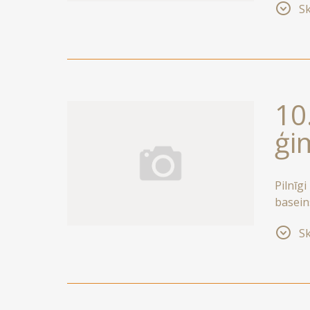
Sk
pieteik
10
ģi
Pilnīg
basein
nodroš
Sk
nodroš