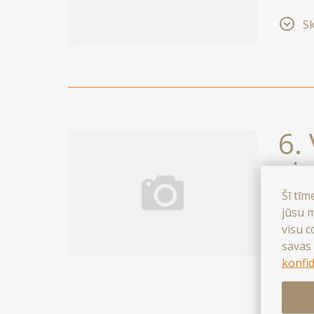
aparta
Sk
patīka
6. 
vi
Šī tīm
jūsu m
Mūsu ē
visu c
ēkā na
savas 
palīdz
konfid
Sk