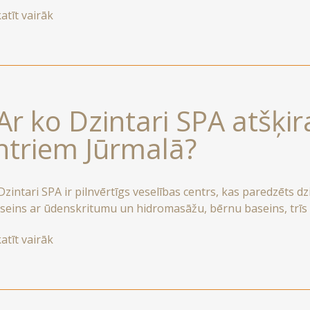
iela ar tās kafejnīcām un veikaliem arī atrodas nelielā pasta
atīt vairāk
s izpētei.
 Ar ko Dzintari SPA atšķi
ntriem Jūrmalā?
intari SPA ir pilnvērtīgs veselības centrs, kas paredzēts dzi
seins ar ūdenskritumu un hidromasāžu, bērnu baseins, trīs 
irts ar maigu subtropu klimatu), tvaika pirts, džakuzi un pat
atīt vairāk
as hidroprocedūras, piemēram, zemūdens masāžu, pēdu hidr
jošam efektam.