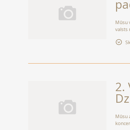
pa
Mūsu vi
valsts
saglab
Sk
kā pav
vēstur
2.
Dz
Mūsu a
koncer