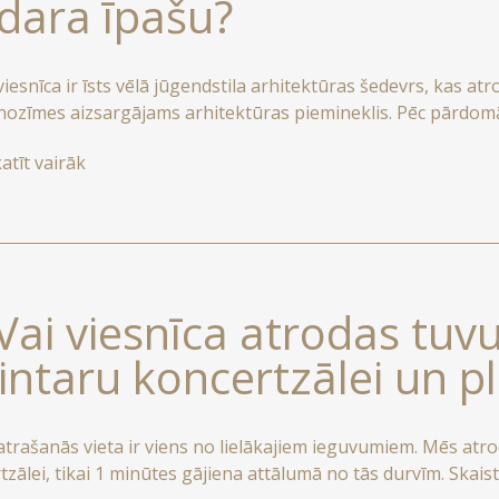
dara īpašu?
esnīca ir īsts vēlā jūgendstila arhitektūras šedevrs, kas atr
 nozīmes aizsargājams arhitektūras piemineklis. Pēc pārdom
ājuši visu tā laikmeta eleganci un šarmu, vienlaikus pievieno
atīt vairāk
adīt nakti īstā arhitektūras muzejā, kur atradīsiet elegantas
isku atmosfēru.
 Vai viesnīca atrodas tuvu
intaru koncertzālei un p
trašanās vieta ir viens no lielākajiem ieguvumiem. Mēs atrod
tzālei, tikai 1 minūtes gājiena attālumā no tās durvīm. Skaist