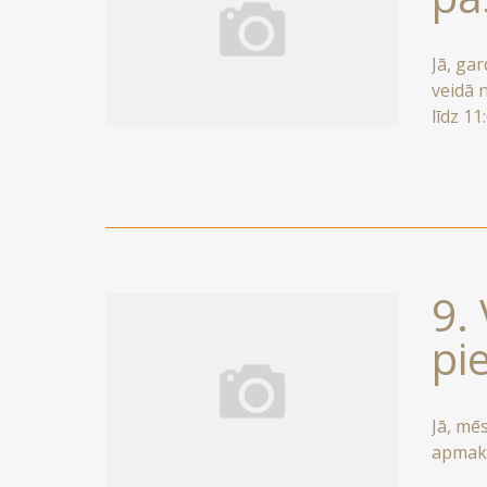
Jā, ga
veidā 
līdz 11
9.
pi
Jā, mē
apmaks
brauci