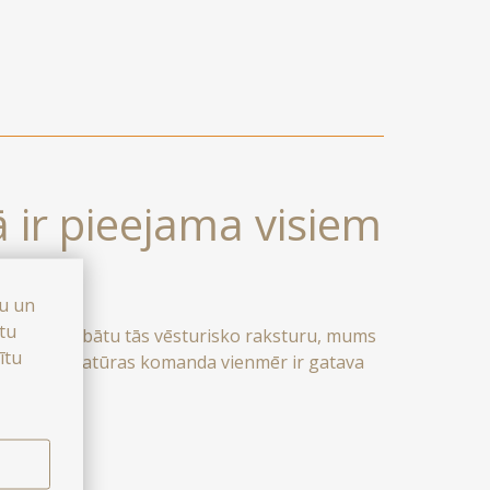
u tējām, lai padarītu jūsu uzturēšanos vēl
s.
 tā ir pieejama visiem
bu un
stu
n, lai saglabātu tās vēsturisko raksturu, mums
ītu
24/7 reģistratūras komanda vienmēr ir gatava
sim jūsu lūgumu par numuru apakšējos stāvos.