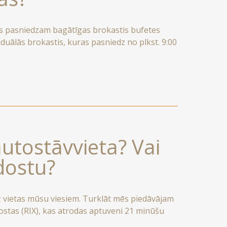
ēs pasniedzam bagātīgas brokastis bufetes
iduālās brokastis, kuras pasniedz no plkst. 9:00
autostāvvieta? Vai
dostu?
 vietas mūsu viesiem. Turklāt mēs piedāvājam
ostas (RIX), kas atrodas aptuveni 21 minūšu
su 24/7 reģistratūru, lai šo pakalpojumu