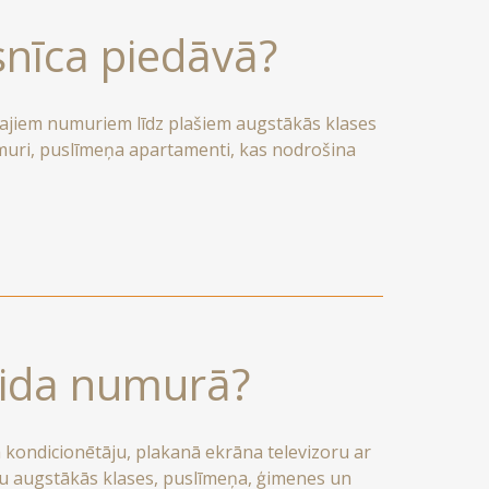
snīca piedāvā?
ajiem numuriem līdz plašiem augstākās klases
uri, puslīmeņa apartamenti, kas nodrošina
 ir arī privāti balkoni un tie paver
aida numurā?
a kondicionētāju, plakanā ekrāna televizoru ar
ūsu augstākās klases, puslīmeņa, ģimenes un