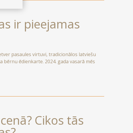
as ir pieejamas
tver pasaules virtuvi, tradicionālos latviešu
aša bērnu ēdienkarte. 2024. gada vasarā mēs
 izcilas kvalitātes itāļu vīni.
s cenā? Cikos tās
as?