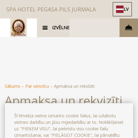
SPA HOTEL PEGASA PILS JURMALA
LV
IZVĒLNE
Sākums
–
Par viesnīcu
–
Apmaksa un rekvīziti
Apmaksa un rekvizīti
Šī tīmekļa vietne izmanto cookie failus, lai uzlabotu
vietnes darbību un jūsu mijiedarbību ar to. Noklikšķiniet
Bankas rekvizīti
uz "PIEŅEM VISU", lai piekristu visu cookie failu
izmantošanai, vai "PIELĀGOT COOKIE", lai pārvaldītu