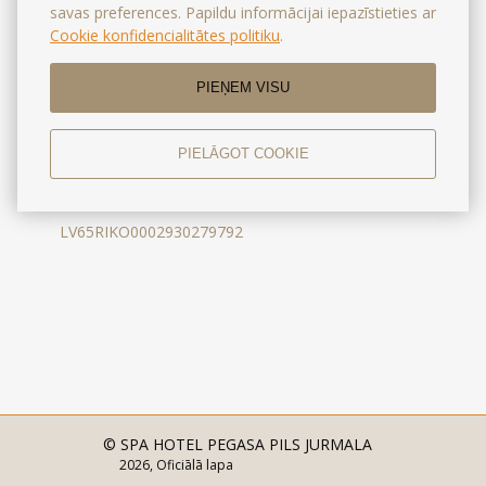
savas preferences. Papildu informācijai iepazīstieties ar
REKVIZĪTI:
Cookie konfidencialitātes politiku
.
SIA Arbat Riga
PIEŅEM VISU
Lomonosova iela 3, Rīga, LV-1019,
LV 40003098029
PIELĀGOT COOKIE
Luminor Bank AS Latvijas filiāle
RIKOLV2X
LV65RIKO0002930279792
© SPA HOTEL PEGASA PILS JURMALA
2026, Oficiālā lapa