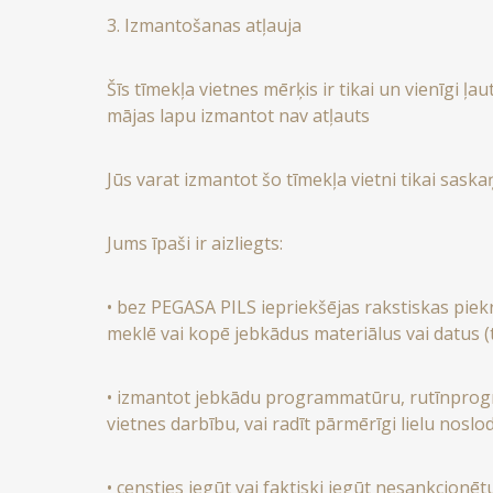
3. Izmantošanas atļauja
Šīs tīmekļa vietnes mērķis ir tikai un vienīgi
mājas lapu izmantot nav atļauts
Jūs varat izmantot šo tīmekļa vietni tikai sa
Jums īpaši ir aizliegts:
• bez PEGASA PILS iepriekšējas rakstiskas pie
meklē vai kopē jebkādus materiālus vai datus (t
• izmantot jebkādu programmatūru, rutīnprogram
vietnes darbību, vai radīt pārmērīgi lielu noslodz
• censties iegūt vai faktiski iegūt nesankcionēt