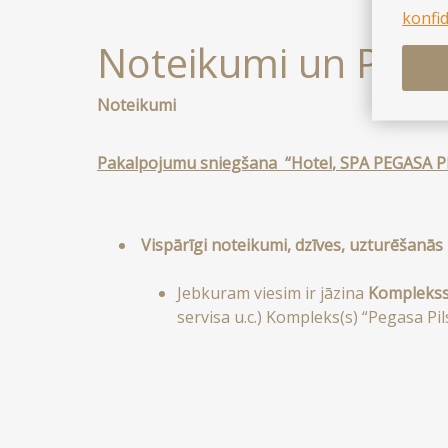
konfid
Noteikumi un Privā
Noteikumi
Pakalpojumu sniegšana
“
Hotel
,
SPA
PEGASA 
Vispārīgi noteikumi, dzīves, uzturēšan
Jebkuram viesim ir jāzina
Kompleks
servisa u.c.) Kompleks(s) “Pegasa Pils