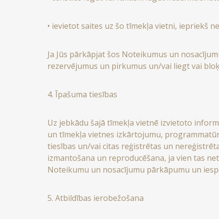
• ievietot saites uz šo tīmekļa vietni, iepriek
Ja Jūs pārkāpjat šos Noteikumus un nosacījumus
rezervējumus un pirkumus un/vai liegt vai bloķē
4. Īpašuma tiesības
Uz jebkādu šajā tīmekļa vietnē izvietoto inform
un tīmekļa vietnes izkārtojumu, programmatūra
tiesības un/vai citas reģistrētas un nereģistrē
izmantošana un reproducēšana, ja vien tas neti
Noteikumu un nosacījumu pārkāpumu un iespēja
5. Atbildības ierobežošana