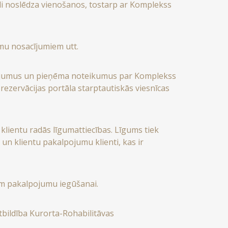
jādi noslēdza vienošanos, tostarp ar Komplekss
umu nosacījumiem utt.
acījumus un pieņēma noteikumus par Komplekss
rezervācijas portāla starptautiskās viesnīcas
lientu radās līgumattiecības. Līgums tiek
un klientu pakalpojumu klienti, kas ir
em pakalpojumu iegūšanai.
tbildība Kurorta-Rohabilitāvas