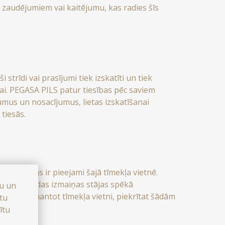
m zaudējumiem vai kaitējumu, kas radies šīs
 strīdi vai prasījumi tiek izskatīti un tiek
cijai. PEGASA PILS patur tiesības pēc saviem
umus un nosacījumus, lietas izskatīšanai
tiesās.
iālus, kas ir pieejami šajā tīmekļa vietnē.
mus, un šādas izmaiņas stājas spēkā
bu un
rpinot izmantot tīmekļa vietni, piekrītat šādām
stu
ītu