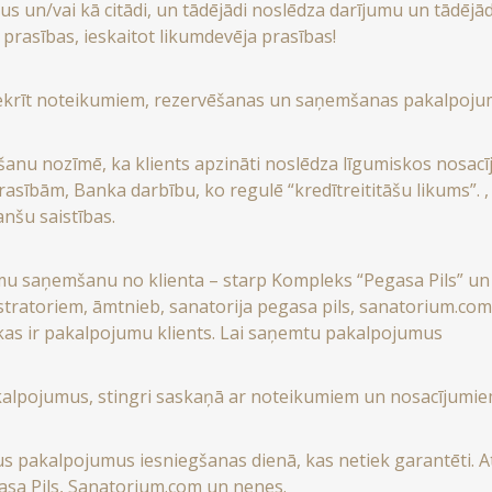
jumus un/vai kā citādi, un tādējādi noslēdza darījumu un tādē
prasības, ieskaitot likumdevēja prasības!
ti piekrīt noteikumiem, rezervēšanas un saņemšanas pakalpoj
mšanu nozīmē, ka klients apzināti noslēdza līgumiskos nos
sībām, Banka darbību, ko regulē “kredītreititāšu likums”. , 
anšu saistības.
u saņemšanu no klienta – starp Kompleks “Pegasa Pils” un k
stratoriem, āmtnieb, sanatorija pegasa pils, sanatorium.com 
kas ir pakalpojumu klients. Lai saņemtu pakalpojumus
pakalpojumus, stingri saskaņā ar noteikumiem un nosacījumi
us pakalpojumus iesniegšanas dienā, kas netiek garantēti. A
gasa Pils, Sanatorium.com un nenes.