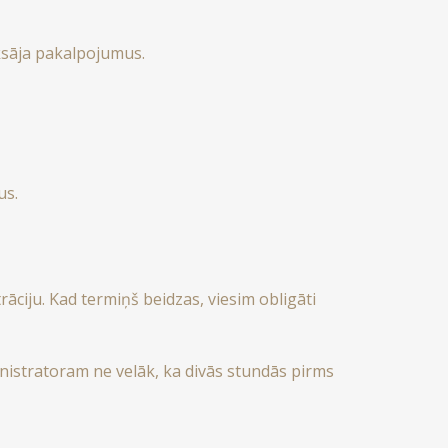
aksāja pakalpojumus.
us.
rāciju. Kad termiņš beidzas, viesim obligāti
ministratoram ne velāk, ka divās stundās pirms