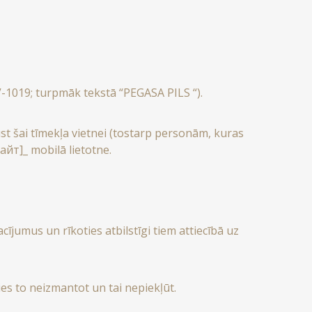
LV-1019; turpmāk tekstā “PEGASA PILS “).
st šai tīmekļa vietnei (tostarp personām, kuras
Сайт]_ mobilā lietotne.
ījumus un rīkoties atbilstīgi tiem attiecībā uz
es to neizmantot un tai nepiekļūt.