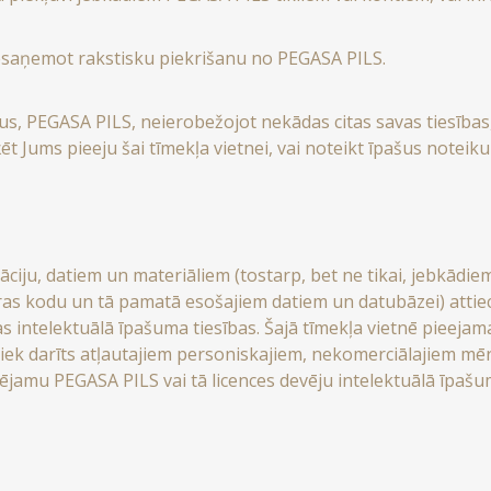
š nesaņemot rakstisku piekrišanu no PEGASA PILS.
, PEGASA PILS, neierobežojot nekādas citas savas tiesības, i
t Jums pieeju šai tīmekļa vietnei, vai noteikt īpašus noteiku
āciju, datiem un materiāliem (tostarp, bet ne tikai, jebkādie
s kodu un tā pamatā esošajiem datiem un datubāzei) attieca
tas intelektuālā īpašuma tiesības. Šajā tīmekļa vietnē pieeja
ek darīts atļautajiem personiskajiem, nekomerciālajiem mērķi
mu PEGASA PILS vai tā licences devēju intelektuālā īpašu