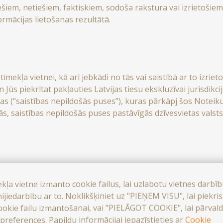
ešiem, netiešiem, faktiskiem, sodoša rakstura vai izrietošie
ormācijas lietošanas rezultātā.
ekļa vietnei, kā arī jebkādi no tās vai saistībā ar to izrietoši
un Jūs piekrītat pakļauties Latvijas tiesu ekskluzīvai jurisdik
as (“saistības nepildošās puses”), kuras pārkāpj šos Noteik
ās, saistības nepildošās puses pastāvīgās dzīvesvietas valsts 
 iepriekšēja paziņojuma mainīt jebkādu informāciju vai mater
ez iepriekšēja paziņojuma mainīt šos Noteikumus un nosacīju
ekļa vietne izmanto cookie failus, lai uzlabotu vietnes darbī
u publicēšanas tīmekļa vietnē, un tiek uzskatīts, ka Jūs, tu
ijiedarbību ar to. Noklikšķiniet uz "PIEŅEM VISU", lai piekri
ookie failu izmantošanai, vai "PIELĀGOT COOKIE", lai pārvald
preferences. Papildu informācijai iepazīstieties ar
Cookie