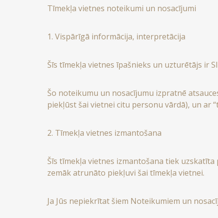
Tīmekļa vietnes noteikumi un nosacījumi
1. Vispārīgā informācija, interpretācija
Šīs tīmekļa vietnes īpašnieks un uzturētājs ir 
Šo noteikumu un nosacījumu izpratnē atsauces u
piekļūst šai vietnei citu personu vārdā), un ar 
2. Tīmekļa vietnes izmantošana
Šīs tīmekļa vietnes izmantošana tiek uzskatīta 
zemāk atrunāto piekļuvi šai tīmekļa vietnei.
Ja Jūs nepiekrītat šiem Noteikumiem un nosacīj