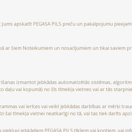
 ļaut Jums apskatīt PEGASA PILS preču un pakalpojumu pieejam
skaņā ar šiem Noteikumiem un nosacījumiem un tikai saviem p
krišanas izmantot jebkādas automatizētās sistēmas, algorit
o daļu vai kopumā) no šīs tīmekļa vietnes vai ar tās starpnie
mas vai ierīces vai veikt jebkādas darbības ar mērķi traucē
i šai tīmekļa vietnei neatkarīgi no tā, vai tas tiek darīts apzi
u piekļuvi jebkādiem PEGASA PILS tīkliem vai kontiem, vai info