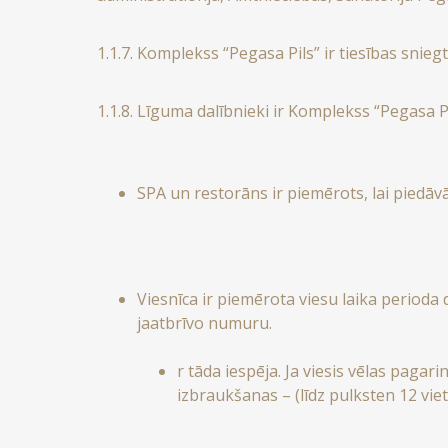
1.1.7. Komplekss “Pegasa Pils” ir tiesības sni
1.1.8. Līguma dalībnieki ir Komplekss “Pegasa Pi
SPA un restorāns ir piemērots, lai piedā
Viesnīca ir piemērota viesu laika perioda 
jaatbrīvo numuru.
r tāda iespēja. Ja viesis vēlas paga
izbraukšanas – (līdz pulksten 12 vietē