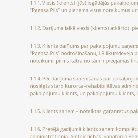
1.1.1. Viesis (klients) (jūs) iegādājās pakalpo
“Pegasa Pils” un pieņēma visus noteikumus un 
1.1.2. Darījuma laikā viesis (klients) atkārto
1.1.3. Klienta darījums par pakalpojumu saņe
“Pegasa Pils” nodrošināšanu, LR likumdevēja pra
noteikumi, pirms katra no tām ir pieejamas fin
1.1.4. Pēc darījuma saņemšanas par pakalpojum
noslēgts starp Kurorta -rehabibilitāvas admini
pakalpojumu klients, un pakalpojumu klients, 
1.1.5. Klients saņem – noteiktas garantētus 
1.1.6. Pretējā gadījumā klients saņem kompilēt
administrationja, Amtnieciebas, Sanatorija Pe