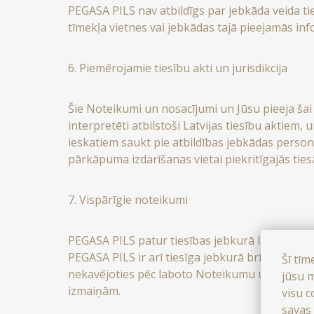
PEGASA PILS nav atbildīgs par jebkāda veida ti
tīmekļa vietnes vai jebkādas tajā pieejamās inf
6. Piemērojamie tiesību akti un jurisdikcija
Šie Noteikumi un nosacījumi un Jūsu pieeja šai tīm
interpretēti atbilstoši Latvijas tiesību aktiem, 
ieskatiem saukt pie atbildības jebkādas person
pārkāpuma izdarīšanas vietai piekritīgajās ties
7. Vispārīgie noteikumi
PEGASA PILS patur tiesības jebkurā laikā un bez
PEGASA PILS ir arī tiesīga jebkurā brīdī un b
Šī tīm
nekavējoties pēc laboto Noteikumu un nosacījum
jūsu m
izmaiņām.
visu c
savas 