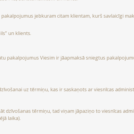
egt pakalpojumus jebkuram citam klientam, kurš savlaicīgi m
ls” un klients.
vātu pakalpojumus Viesim ir jāapmaksā sniegtus pakalpojum
dzīvošanai uz tērmiņu, kas ir saskaņots ar viesnīcas administ
rināt dzīvošanas tērmiņu, tad viņam jāpaziņo to viesnīcas ad
jā laika).