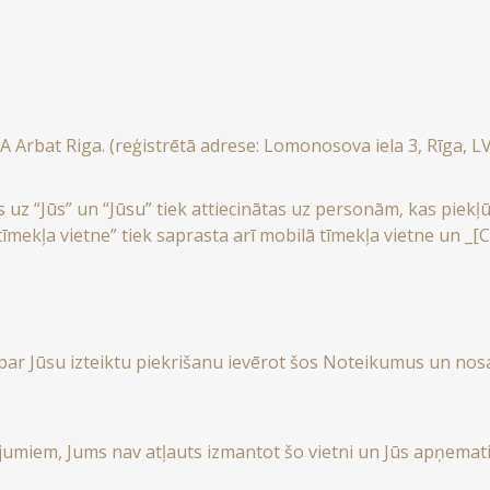
SIA Arbat Riga. (reģistrētā adrese: Lomonosova iela 3, Rīga, 
z “Jūs” un “Jūsu” tiek attiecinātas uz personām, kas piekļū
“tīmekļa vietne” tiek saprasta arī mobilā tīmekļa vietne un _[
par Jūsu izteiktu piekrišanu ievērot šos Noteikumus un nosac
umiem, Jums nav atļauts izmantot šo vietni un Jūs apņemati