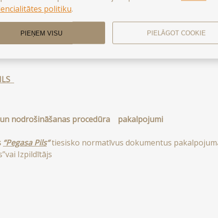
encialitātes politiku
.
tuma politika
PIEŅEM VISU
PIELĀGOT COOKIE
PILS
ās un nodrošināšanas procedūra pakalpojumi
s
“Pegasa Pils
“
tiesisko normatīvus dokumentus pakalpojuma 
”vai Izpildītājs