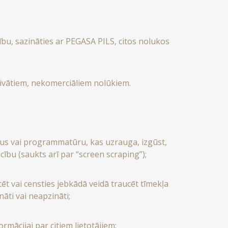
ību, sazināties ar PEGASA PILS, citos nolukos
rivātiem, nekomerciāliem nolūkiem.
mus vai programmatūru, kas uzrauga, izgūst,
cību (saukts arī par “screen scraping”);
t vai censties jebkādā veidā traucēt tīmekļa
nāti vai neapzināti;
rmācijai par citiem lietotājiem;