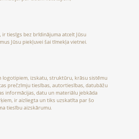
r tiesīgs bez brīdinājuma atcelt Jūsu
mus Jūsu piekļuvei šai tīmekļa vietnei.
m logotipiem, izskatu, struktūru, krāsu sistēmu
s prečzīmju tiesības, autortiesības, datubāžu
mas informācijas, datu un materiālu jebkāda
em, ir aizliegta un tiks uzskatīta par šo
ma tiesību aizskārumu.