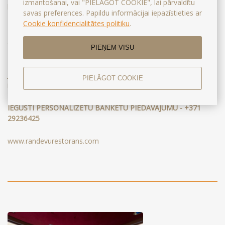
izmantošanai, vai "PIELĀGOT COOKIE", lai pārvaldītu
baudīt svētkos, kā arī to optimālo daudzumu.
savas preferences. Papildu informācijai iepazīstieties ar
Cookie konfidencialitātes politiku
.
Lielisks serviss, brīnišķīga virtuve, burvīga gaisotne un izcils
garastāvoklis – to visu Jūs sagaidīsiet ”RANDEVU”!
PIEŅEM VISU
Ja Jūs pasūtiet kāzu banketu – nakšņošana ar atlaidi divvietīgā
PIELĀGOT COOKIE
numurā!
IEGŪSTI PERSONALIZĒTU BANKETU PIEDĀVĀJUMU - +371
29236425
www.randevurestorans.com