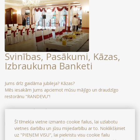
Svinības, Pasākumi, Kāzas,
Izbraukuma Banketi
Jums drīz gaidāma jubileja? Kāzas?
Mēs iesakām Jums apciemot mūsu mājīgo un draudzīgo
restorānu ”RANDEVU”!
Mūsu personāls gaida Jūs!
"Randevu" restorānam ir ilggadēja pieredze banketu, svinību un
Šī tīmekļa vietne izmanto cookie failus, lai uzlabotu
kāzu rīkošanā.
vietnes darbību un jūsu mijiedarbību ar to. Noklikšķiniet
uz "PIEŅEM VISU", lai piekristu visu cookie failu
Mūsu personāls palīdzēs izvēlēties Jums ēdienus un dzērienus ko