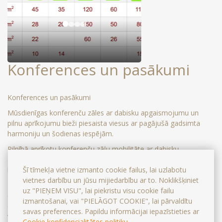
Konferences un pasākumi
Konferences un pasākumi
Mūsdienīgas konferenču zāles ar dabisku apgaismojumu un
pilnu aprīkojumu bieži piesaista viesus ar pagājušā gadsimta
harmoniju un šodienas iespējām.
Pilnībā aprīkotu konferenču zāļu mobilitāte ar dabisku
apgaismojumu piesaista biznesa viesus ar pagājušā gadsimta
Šī tīmekļa vietne izmanto cookie failus, lai uzlabotu
harmoniju un mūsdienu ērtībām.
vietnes darbību un jūsu mijiedarbību ar to. Noklikšķiniet
Kafijas pārtraukumiem, biznesa pusdienām, vakariņām vai
uz "PIEŅEM VISU", lai piekristu visu cookie failu
citiem banketiem mūsu restorāna šefpavārs ir sagatavojis īpašu
izmantošanai, vai "PIELĀGOT COOKIE", lai pārvaldītu
ēdienkarti, kuru raksturo profesionāla, autora vai tradicionāla
savas preferences. Papildu informācijai iepazīstieties ar
virtuve, izcila garša un elegants noformējums.
Cookie konfidencialitātes politiku
.