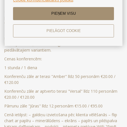
Platā klāsta speciālo ēdienkāršu, rūpīgi atlasītu mūsu restorāna
šefpavāra, kuras paredzētas kafijas pārtraukumiem, biznesa
PIEŅEM VISU
pusdienām, galas vakariņām un banketiem, izceļas ar autoru
virtuves un tradicionālās virtuves eleganci un profesionalitāti.
PIELĀGOT COOKIE
Pasākumu organizācija var būt īpaši daudzveidīga, izmantojot
nestandarta telpas: biznesa pusdienas uz terases, aperitīvu vai
bufeti pludmalē, baudot burvīgo saulrietu. Šie ir tikai daži no
piedāvātajiem variantiem.
Cenas konferencēm:
1 stunda / 1 diena
Konferenču zāle ar terasi "Amber" līdz 50 personām €20.00 /
€120.00
Konferenču zāle ar aptverto terasi "Versal" līdz 110 personām
€20.00 / €120.00
Pārrunu zāle "Jūras" līdz 12 personām €15.00 / €95.00
Cenā ietilpst: – galdiņu izvietošana pēc klienta vēlēšanās – flip
chart ar papīru – minerālūdens – ekrāns – papīrs un pildspalva
katram dalībniekam – nodokļi – interneta piekļuve WiFi 25mB