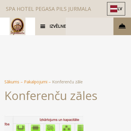
SPA HOTEL PEGASA PILS JURMALA
LV
IZVĒLNE
Sākums
–
Pakalpojumi
–
Konferenču zāle
Konferenču zāles