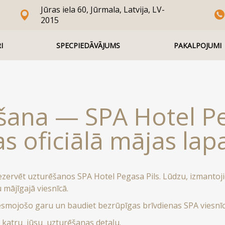
Jūras iela 60, Jūrmala, Latvija, LV-
2015
I
SPECPIEDĀVĀJUMS
PAKALPOJUMI
šana — SPA Hotel Pe
s oficiālā mājas lap
ezervēt uzturēšanos SPA Hotel Pegasa Pils. Lūdzu, izmantoji
mājīgajā viesnīcā.
vesmojošo garu un baudiet bezrūpīgas brīvdienas SPA viesnīc
r katru jūsu uzturēšanas detaļu.