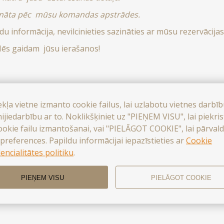
prināta pēc mūsu komandas apstrādes.
du informācija, nevilcinieties sazināties ar mūsu rezervācija
 Mēs gaidam jūsu ierašanos!
ekļa vietne izmanto cookie failus, lai uzlabotu vietnes darbī
ijiedarbību ar to. Noklikšķiniet uz "PIEŅEM VISU", lai piekri
ookie failu izmantošanai, vai "PIELĀGOT COOKIE", lai pārvald
preferences. Papildu informācijai iepazīstieties ar
Cookie
encialitātes politiku
.
PIEŅEM VISU
PIELĀGOT COOKIE