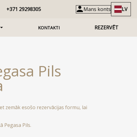
+371 29298305
Mans konts
LV
REZERVĒT
KONTAKTI
gasa Pils
a
et zemāk esošo rezervācijas formu, lai
ā Pegasa Pils.