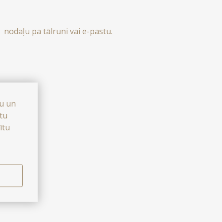
s nodaļu pa tālruni vai e-pastu.
bu un
stu
ītu