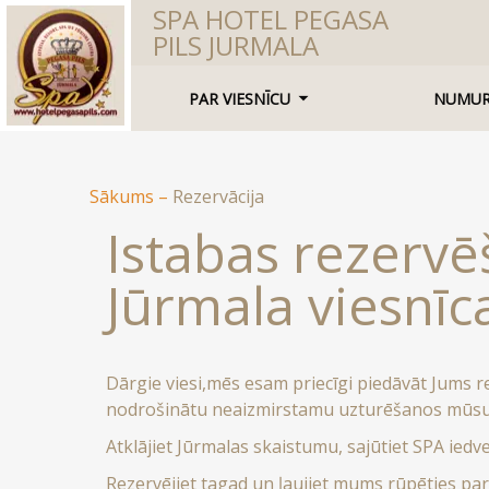
SPA HOTEL PEGASA
PILS JURMALA
PAR VIESNĪCU
NUMUR
Sākums
–
Rezervācija
Istabas rezervē
Jūrmala viesnīca
Dārgie viesi,mēs esam priecīgi piedāvāt Jums r
nodrošinātu neaizmirstamu uzturēšanos mūsu 
Atklājiet Jūrmalas skaistumu, sajūtiet SPA ied
Rezervējiet tagad un ļaujiet mums rūpēties pa