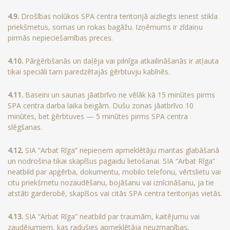
4.9.
Drošības nolūkos SPA centra teritorijā aizliegts ienest stikla
priekšmetus, somas un rokas bagāžu. Izņēmums ir zīdaiņu
pirmās nepieciešamības preces.
4.10.
Pārģērbšanās un daļēja vai pilnīga atkailināšanās ir atļauta
tikai speciāli tam paredzētajās ģērbtuvju kabīnēs.
4.11.
Baseini un saunas jāatbrīvo ne vēlāk kā 15 minūtes pirms
SPA centra darba laika beigām. Dušu zonas jāatbrīvo 10
minūtes, bet ģērbtuves — 5 minūtes pirms SPA centra
slēgšanas.
4.12.
SIA “Arbat Rīga” nepieņem apmeklētāju mantas glabāšanā
un nodrošina tikai skapīšus pagaidu lietošanai. SIA “Arbat Rīga”
neatbild par apģērba, dokumentu, mobilo telefonu, vērtslietu vai
citu priekšmetu nozaudēšanu, bojāšanu vai iznīcināšanu, ja tie
atstāti garderobē, skapīšos vai citās SPA centra teritorijas vietās.
4.13.
SIA “Arbat Rīga” neatbild par traumām, kaitējumu vai
zaudējumiem, kas radušies apmeklētāja neuzmanības,