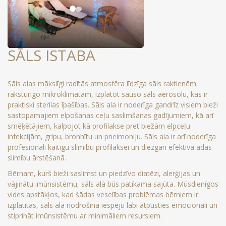
SĀLS ISTABA
Sāls alas mākslīgi radītās atmosfēra līdzīga sāls raktienēm
raksturīgo mikroklimatam, izplatot sauso sāls aerosolu, kas ir
praktiski sterilas īpašības. Sāls ala ir noderīga gandrīz visiem bieži
sastopamajiem elpošanas ceļu saslimšanas gadījumiem, kā arī
smēķētājiem, kalpojot kā profilakse pret biežām elpceļu
infekcijām, gripu, bronhītu un pneimoniju. Sāls ala ir arī noderīga
profesionāli kaitīgu slimību profilaksei un diezgan efektīva ādas
slimību ārstēšanā.
Bērnam, kurš bieži saslimst un piedzīvo diatēzi, alerģijas un
vājinātu imūnsistēmu, sāls alā būs patīkama sajūta. Mūsdienīgos
vides apstākļos, kad šādas veselības problēmas bērniem ir
izplatītas, sāls ala nodrošina iespēju labi atpūsties emocionāli un
stiprināt imūnsistēmu ar minimāliem resursiem.