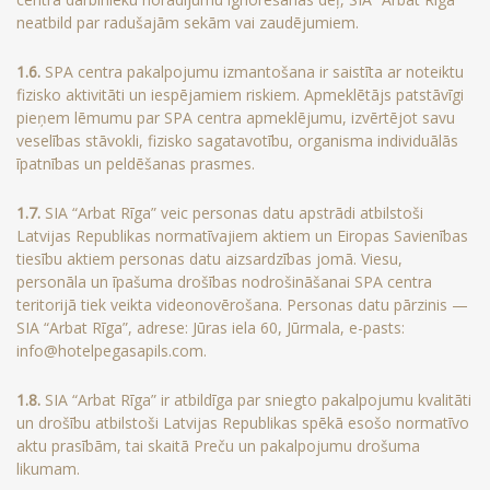
neatbild par radušajām sekām vai zaudējumiem.
1.6.
SPA centra pakalpojumu izmantošana ir saistīta ar noteiktu
fizisko aktivitāti un iespējamiem riskiem. Apmeklētājs patstāvīgi
pieņem lēmumu par SPA centra apmeklējumu, izvērtējot savu
veselības stāvokli, fizisko sagatavotību, organisma individuālās
īpatnības un peldēšanas prasmes.
1.7.
SIA “Arbat Rīga” veic personas datu apstrādi atbilstoši
Latvijas Republikas normatīvajiem aktiem un Eiropas Savienības
tiesību aktiem personas datu aizsardzības jomā. Viesu,
personāla un īpašuma drošības nodrošināšanai SPA centra
teritorijā tiek veikta videonovērošana. Personas datu pārzinis —
SIA “Arbat Rīga”, adrese: Jūras iela 60, Jūrmala, e-pasts:
info@hotelpegasapils.com.
1.8.
SIA “Arbat Rīga” ir atbildīga par sniegto pakalpojumu kvalitāti
un drošību atbilstoši Latvijas Republikas spēkā esošo normatīvo
aktu prasībām, tai skaitā Preču un pakalpojumu drošuma
likumam.