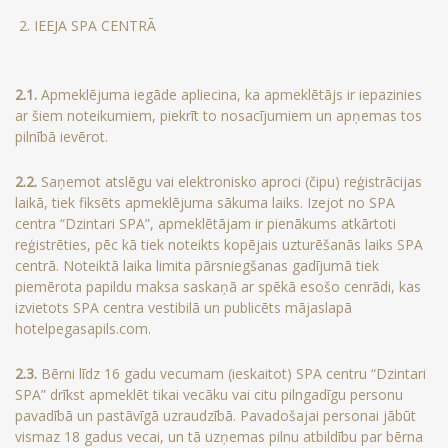
2. IEEJA SPA CENTRĀ
2.1.
Apmeklējuma iegāde apliecina, ka apmeklētājs ir iepazinies
ar šiem noteikumiem, piekrīt to nosacījumiem un apņemas tos
pilnībā ievērot.
2.2.
Saņemot atslēgu vai elektronisko aproci (čipu) reģistrācijas
laikā, tiek fiksēts apmeklējuma sākuma laiks. Izejot no SPA
centra “Dzintari SPA”, apmeklētājam ir pienākums atkārtoti
reģistrēties, pēc kā tiek noteikts kopējais uzturēšanās laiks SPA
centrā. Noteiktā laika limita pārsniegšanas gadījumā tiek
piemērota papildu maksa saskaņā ar spēkā esošo cenrādi, kas
izvietots SPA centra vestibilā un publicēts mājaslapā
hotelpegasapils.com.
2.3.
Bērni līdz 16 gadu vecumam (ieskaitot) SPA centru “Dzintari
SPA” drīkst apmeklēt tikai vecāku vai citu pilngadīgu personu
pavadībā un pastāvīgā uzraudzībā. Pavadošajai personai jābūt
vismaz 18 gadus vecai, un tā uzņemas pilnu atbildību par bērna