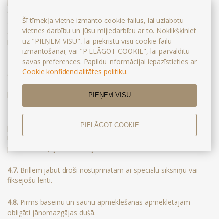
pienākums uzrādīt personīgās mantas vizuālai apskatei. SPA
centra darbiniekiem ir tiesības pārbaudīt bez uzraudzības
Šī tīmekļa vietne izmanto cookie failus, lai uzlabotu
atstātas aizdomīgas somas, mantas un priekšmetus, kā arī citas
vietnes darbību un jūsu mijiedarbību ar to. Noklikšķiniet
apmeklētāja personīgās mantas normatīvajos aktos noteiktajā
uz "PIEŅEM VISU", lai piekristu visu cookie failu
kārtībā.
izmantošanai, vai "PIELĀGOT COOKIE", lai pārvaldītu
savas preferences. Papildu informācijai iepazīstieties ar
4.5.
SPA centra teritorijā aizliegts atrasties basām kājām. SPA
Cookie konfidencialitātes politiku
.
centra apmeklējums ir atļauts tikai peldčībās, peldkostīmā,
Eiropas tipa peldbiksēs vai pludmales apģērbā (šortos, T-kreklā,
halātā, svārkos u.tml.).
PIEŅEM VISU
4.6.
SPA centra teritorijā aizliegts atrasties peldkostīmos vai
PIELĀGOT COOKIE
peldbiksēs ar atklātiem rāvējslēdzējiem, sprādzēm, kniedēm,
metāla vai stikla dekoratīvajiem elementiem, kā arī apģērbā, kas
pilnībā vai daļēji aizsedz seju.
4.7.
Brillēm jābūt droši nostiprinātām ar speciālu siksniņu vai
fiksējošu lenti.
4.8.
Pirms baseinu un saunu apmeklēšanas apmeklētājam
obligāti jānomazgājas dušā.