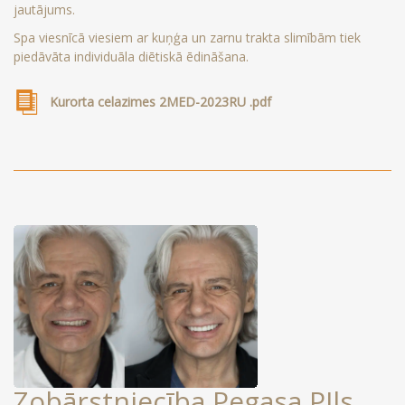
jautājums.
Spa viesnīcā viesiem ar kuņģa un zarnu trakta slimībām tiek
piedāvāta individuāla diētiskā ēdināšana.
Kurorta celazimes 2MED-2023RU .pdf
Zobārstniecība Pegasa PIls