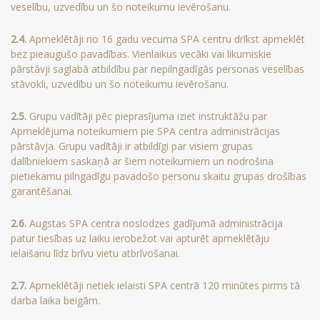
veselību, uzvedību un šo noteikumu ievērošanu.
2.4.
Apmeklētāji no 16 gadu vecuma SPA centru drīkst apmeklēt
bez pieaugušo pavadības. Vienlaikus vecāki vai likumiskie
pārstāvji saglabā atbildību par nepilngadīgās personas veselības
stāvokli, uzvedību un šo noteikumu ievērošanu.
2.5.
Grupu vadītāji pēc pieprasījuma iziet instruktāžu par
Apmeklējuma noteikumiem pie SPA centra administrācijas
pārstāvja. Grupu vadītāji ir atbildīgi par visiem grupas
dalībniekiem saskaņā ar šiem noteikumiem un nodrošina
pietiekamu pilngadīgu pavadošo personu skaitu grupas drošības
garantēšanai.
2.6.
Augstas SPA centra noslodzes gadījumā administrācija
patur tiesības uz laiku ierobežot vai apturēt apmeklētāju
ielaišanu līdz brīvu vietu atbrīvošanai.
2.7.
Apmeklētāji netiek ielaisti SPA centrā 120 minūtes pirms tā
darba laika beigām.