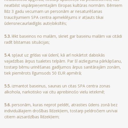
neatbilst vispārpieņemtajām Eiropas kultūras normām. Bērniem
līdz 3 gadu vecumam un personām ar nesaturēšanas
traucējumiem SPA centra apmeklējums ir atļauts tikai
ūdensnecaurlaidīgās autiņbiksītēs;
5.3.
lēkt baseinos no malām, skriet gar baseinu malām vai citādi
radīt bīstamas situācijas;
5.4.
spļaut uz grīdas vai ūdenī, kā arī nokārtot dabiskās
vajadzības ārpus tualetes telpām. Par šī aizlieguma pārkāpšanu,
tostarp bērnu urinēšanas gadījumos ārpus sanitārajām zonām,
tiek piemērots līgumsods 50 EUR apmērā;
5.5.
izmantot baseinus, saunas un citas SPA centra zonas
alkohola, narkotisko vai citu apreibinošo vielu ietekmē;
5.6.
personām, kuras neprot peldēt, atrasties ūdens zonā bez
individuālajiem drošības līdzekļiem, tostarp peldročiem un/vai
citiem aizsardzības līdzekļiem;