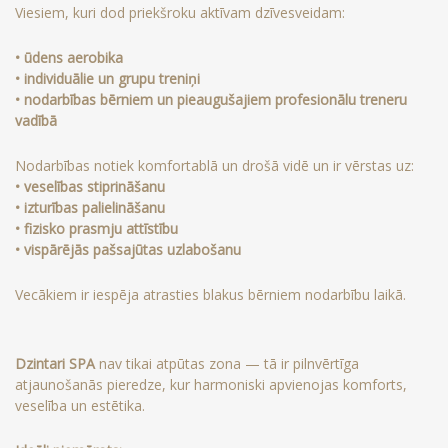
Viesiem, kuri dod priekšroku aktīvam dzīvesveidam:
• ūdens aerobika
• individuālie un grupu treniņi
• nodarbības bērniem un pieaugušajiem profesionālu treneru
vadībā
Nodarbības notiek komfortablā un drošā vidē un ir vērstas uz:
• veselības stiprināšanu
• izturības palielināšanu
• fizisko prasmju attīstību
• vispārējās pašsajūtas uzlabošanu
Vecākiem ir iespēja atrasties blakus bērniem nodarbību laikā.
Dzintari SPA
nav tikai atpūtas zona — tā ir pilnvērtīga
atjaunošanās pieredze, kur harmoniski apvienojas komforts,
veselība un estētika.