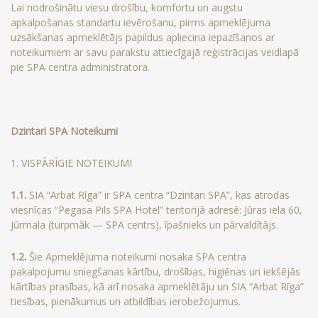
Lai nodrošinātu viesu drošību, komfortu un augstu
apkalpošanas standartu ievērošanu, pirms apmeklējuma
uzsākšanas apmeklētājs papildus apliecina iepazīšanos ar
noteikumiem ar savu parakstu attiecīgajā reģistrācijas veidlapā
pie SPA centra administratora.
Dzintari SPA Noteikumi
1. VISPĀRĪGIE NOTEIKUMI
1.1.
SIA “Arbat Rīga” ir SPA centra “Dzintari SPA”, kas atrodas
viesnīcas “Pegasa Pils SPA Hotel” teritorijā adresē: Jūras iela 60,
Jūrmala (turpmāk — SPA centrs), īpašnieks un pārvaldītājs.
1.2.
Šie Apmeklējuma noteikumi nosaka SPA centra
pakalpojumu sniegšanas kārtību, drošības, higiēnas un iekšējās
kārtības prasības, kā arī nosaka apmeklētāju un SIA “Arbat Rīga”
tiesības, pienākumus un atbildības ierobežojumus.