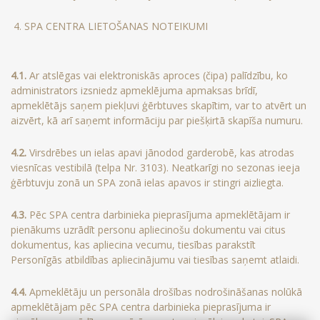
4. SPA CENTRA LIETOŠANAS NOTEIKUMI
4.1.
Ar atslēgas vai elektroniskās aproces (čipa) palīdzību, ko
administrators izsniedz apmeklējuma apmaksas brīdī,
apmeklētājs saņem piekļuvi ģērbtuves skapītim, var to atvērt un
aizvērt, kā arī saņemt informāciju par piešķirtā skapīša numuru.
4.2.
Virsdrēbes un ielas apavi jānodod garderobē, kas atrodas
viesnīcas vestibilā (telpa Nr. 3103). Neatkarīgi no sezonas ieeja
ģērbtuvju zonā un SPA zonā ielas apavos ir stingri aizliegta.
4.3.
Pēc SPA centra darbinieka pieprasījuma apmeklētājam ir
pienākums uzrādīt personu apliecinošu dokumentu vai citus
dokumentus, kas apliecina vecumu, tiesības parakstīt
Personīgās atbildības apliecinājumu vai tiesības saņemt atlaidi.
4.4.
Apmeklētāju un personāla drošības nodrošināšanas nolūkā
apmeklētājam pēc SPA centra darbinieka pieprasījuma ir