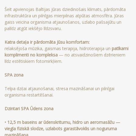
Šeit apvienojas Baltijas jūras dziedinošais klimats, pārdomāta
infrastruktūra un pilnīgas mierpilnas atpūtas atmosfēra. Jūras
gaiss veicina organisma atjaunošanos, uzlabo pašsajūtu un
palīdz atgūt iekšējo līdzsvaru.
Katra detaļa ir pārdomāta Jūsu komfortam:
relaksējoša mūzika, gaismas terapija, hidroterapija un
patīkami
komplimenti no kompleksa
— no atsvaidzinošiem dzērieniem
līdz estētiskiem fotomirkļiem.
SPA zona
Telpa dziļai atjaunošanai, stresa mazināšanai un pilnīgai
organisma restartēšanai.
Dzintari SPA Ūdens zona
• 12,5 m baseins ar ūdenskritumu, hidro un aeromasāžu —
viegla fiziskā slodze, uzlabots garastāvoklis un noguruma
mazināšana