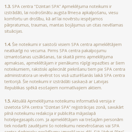
1.3.
SPA centra “Dzintari SPA” Apmeklējuma noteikumi ir
izstrādāti, lai nodrošinātu augsta līmeņa apkalpošanu, viesu
komfortu un drošību, kā arī lai novērstu iespējamos
pārpratumus, traumas, mantas bojājumus un citas nevēlamas
situācijas.
1.4.
Šie noteikumi ir saistoši visiem SPA centra apmeklētājiem
neatkarīgi no vecuma. Pirms SPA centra pakalpojumu
izmantošanas uzsākšanas, tai skaitā pirms apmeklējuma
apmaksas, apmeklētājam ir pienākums rūpīgi iepazīties ar šiem
noteikumiem, rakstiski apliecināt piekrišanu tiem pie SPA centra
administratora un ievērot tos visā uzturēšanās laikā SPA centra
teritorijā. Šie noteikumi ir izstrādāti saskaņā ar Latvijas
Republikas spēkā esošajiem normatīvajiem aktiem.
1.5.
Aktuālā Apmeklējuma noteikumu informatīvā versija ir
izvietota SPA centra “Dzintari SPA” reģistrācijas zonā, savukārt
pilnā noteikumu redakcija ir publicēta mājaslapā
hotelpegasapils.com. Ja apmeklētājam vai trešajām personām
tiek nodarīti zaudējumi šo noteikumu neievērošanas vai SPA
centra darbinieku norādījumu ignorēšanas dēļ, SIA “Arbat Rīga”