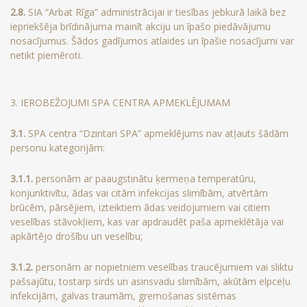
2.8.
SIA “Arbat Rīga” administrācijai ir tiesības jebkurā laikā bez
iepriekšēja brīdinājuma mainīt akciju un īpašo piedāvājumu
nosacījumus. Šādos gadījumos atlaides un īpašie nosacījumi var
netikt piemēroti.
3. IEROBEŽOJUMI SPA CENTRA APMEKLĒJUMAM
3.1.
SPA centra “Dzintari SPA” apmeklējums nav atļauts šādām
personu kategorijām:
3.1.1.
personām ar paaugstinātu ķermeņa temperatūru,
konjunktivītu, ādas vai citām infekcijas slimībām, atvērtām
brūcēm, pārsējiem, izteiktiem ādas veidojumiem vai citiem
veselības stāvokļiem, kas var apdraudēt paša apmeklētāja vai
apkārtējo drošību un veselību;
3.1.2.
personām ar nopietniem veselības traucējumiem vai sliktu
pašsajūtu, tostarp sirds un asinsvadu slimībām, akūtām elpceļu
infekcijām, galvas traumām, gremošanas sistēmas