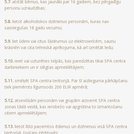
5.7.
atstāt bērnus, kas jaunāki par 16 gadiem, bez pilngadīgu
personu uzraudzības;
5.8.
lietot alkoholiskos dzērienus personām, kuras nav
sasniegušas 18 gadu vecumu;
5.9.
liet ūdeni vai citus šķidrumus uz elektroierīcēm, saunu
krāsnīm vai cita tehniskā aprīkojuma, kā arī izmētāt ledu;
5.10.
ieiet vai uzturēties telpās, kas paredzētas tikai SPA centra
darbiniekiem un ir slēgtas apmeklētājiem;
5.11.
smēķēt SPA centra teritorijā. Par šī aizlieguma pārkāpšanu
tiek piemērots līgumsods 200 EUR apmērā;
5.12.
atsevišķām personām vai grupām aizņemt SPA centra
zonas tādā veidā, kas ierobežo vai apgrūtina to izmantošanu
citiem apmeklētājiem;
5.13.
lietot līdzi paņemtos ēdienus un dzērienus visā SPA centra
teritorijā, tostarp ģērbtuvēs;