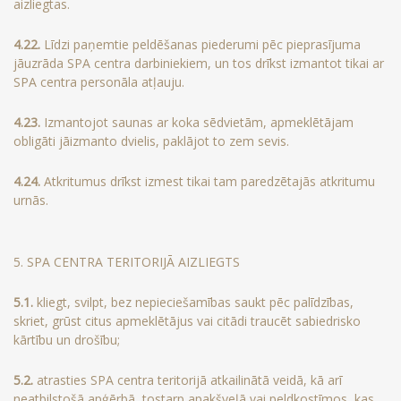
aizliegtas.
4.22.
Līdzi paņemtie peldēšanas piederumi pēc pieprasījuma
jāuzrāda SPA centra darbiniekiem, un tos drīkst izmantot tikai ar
SPA centra personāla atļauju.
4.23.
Izmantojot saunas ar koka sēdvietām, apmeklētājam
obligāti jāizmanto dvielis, paklājot to zem sevis.
4.24.
Atkritumus drīkst izmest tikai tam paredzētajās atkritumu
urnās.
5. SPA CENTRA TERITORIJĀ AIZLIEGTS
5.1.
kliegt, svilpt, bez nepieciešamības saukt pēc palīdzības,
skriet, grūst citus apmeklētājus vai citādi traucēt sabiedrisko
kārtību un drošību;
5.2.
atrasties SPA centra teritorijā atkailinātā veidā, kā arī
neatbilstošā apģērbā, tostarp apakšveļā vai peldkostīmos, kas