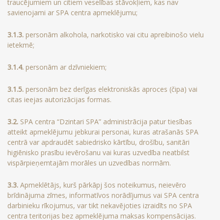
traucējumiem un citiem veselības stāvokļiem, kas nav
savienojami ar SPA centra apmeklējumu;
3.1.3.
personām alkohola, narkotisko vai citu apreibinošo vielu
ietekmē;
3.1.4.
personām ar dzīvniekiem;
3.1.5.
personām bez derīgas elektroniskās aproces (čipa) vai
citas ieejas autorizācijas formas.
3.2.
SPA centra “Dzintari SPA” administrācija patur tiesības
atteikt apmeklējumu jebkurai personai, kuras atrašanās SPA
centrā var apdraudēt sabiedrisko kārtību, drošību, sanitāri
higiēnisko prasību ievērošanu vai kuras uzvedība neatbilst
vispārpieņemtajām morāles un uzvedības normām.
3.3.
Apmeklētājs, kurš pārkāpj šos noteikumus, neievēro
brīdinājuma zīmes, informatīvos norādījumus vai SPA centra
darbinieku rīkojumus, var tikt nekavējoties izraidīts no SPA
centra teritorijas bez apmeklējuma maksas kompensācijas.