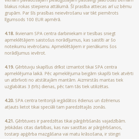
blakus rokas stiepiena attālumā. Šī prasība attiecas arī uz bērnu
grupām. Par šīs prasības neievērošanu var tikt piemērots
līgumsods 100 EUR apmērā.
4.18.
Ikvienam SPA centra darbiniekam ir tiesības sniegt
apmeklētājiem saistošus norādījumus, kas saistīti ar šo
noteikumu ievērošanu. Apmeklētājiem ir pienākums šos
norādījumus ievērot.
4.19.
Ģērbtuvju skapīšus drīkst izmantot tikai SPA centra
apmeklējuma laikā. Pēc apmeklējuma beigām skapīši tiek atvērti
un atbrīvoti no atstātajām mantām. Aizmirstās mantas tiek
uzglabātas 3 (trīs) dienas, pēc tam tās tiek utilizētas.
4.20.
SPA centra teritorijā iegādātos ēdienus un dzērienus
atļauts lietot tikai speciāli tam paredzētajās zonās.
4.21.
Ģērbtuves ir paredzētas tikai pārģērbšanās vajadzībām.
Jebkādas citas darbības, kas nav saistītas ar pārģērbšanos,
tostarp apģērba mazgāšana vai matu krāsošana, ir stingri