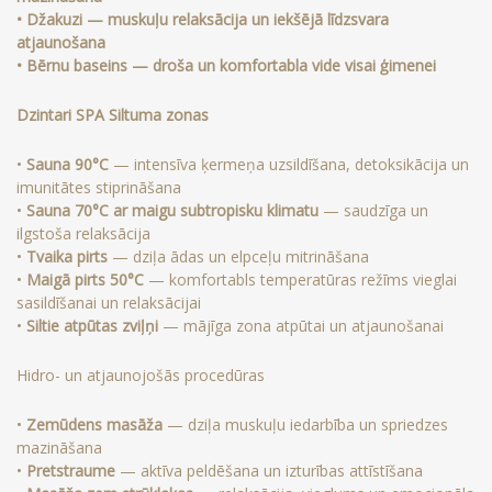
• Džakuzi — muskuļu relaksācija un iekšējā līdzsvara
atjaunošana
• Bērnu baseins — droša un komfortabla vide visai ģimenei
Dzintari SPA Siltuma zonas
•
Sauna 90°C
— intensīva ķermeņa uzsildīšana, detoksikācija un
imunitātes stiprināšana
•
Sauna 70°C ar maigu subtropisku klimatu
— saudzīga un
ilgstoša relaksācija
•
Tvaika pirts
— dziļa ādas un elpceļu mitrināšana
•
Maigā pirts 50°C
— komfortabls temperatūras režīms vieglai
sasildīšanai un relaksācijai
•
Siltie atpūtas zviļņi
— mājīga zona atpūtai un atjaunošanai
Hidro- un atjaunojošās procedūras
•
Zemūdens masāža
— dziļa muskuļu iedarbība un spriedzes
mazināšana
•
Pretstraume
— aktīva peldēšana un izturības attīstīšana