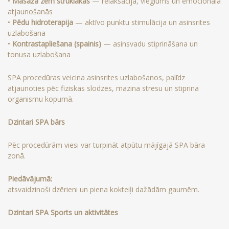
•
Masāža zem strūklakas
— relaksācija, vieglums un emocionāla
atjaunošanās
•
Pēdu hidroterapija
— aktīvo punktu stimulācija un asinsrites
uzlabošana
•
Kontrastapliešana (spainis)
— asinsvadu stiprināšana un
tonusa uzlabošana
SPA procedūras veicina asinsrites uzlabošanos, palīdz
atjaunoties pēc fiziskas slodzes, mazina stresu un stiprina
organismu kopumā.
Dzintari SPA bārs
Pēc procedūrām viesi var turpināt atpūtu mājīgajā SPA bāra
zonā.
Piedāvājumā:
atsvaidzinoši dzērieni un piena kokteiļi dažādām gaumēm.
Dzintari SPA Sports un aktivitātes