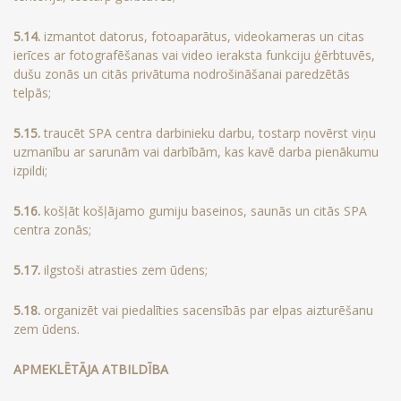
5.14.
izmantot datorus, fotoaparātus, videokameras un citas
ierīces ar fotografēšanas vai video ieraksta funkciju ģērbtuvēs,
dušu zonās un citās privātuma nodrošināšanai paredzētās
telpās;
5.15.
traucēt SPA centra darbinieku darbu, tostarp novērst viņu
uzmanību ar sarunām vai darbībām, kas kavē darba pienākumu
izpildi;
5.16.
košļāt košļājamo gumiju baseinos, saunās un citās SPA
centra zonās;
5.17.
ilgstoši atrasties zem ūdens;
5.18.
organizēt vai piedalīties sacensībās par elpas aizturēšanu
zem ūdens.
APMEKLĒTĀJA ATBILDĪBA