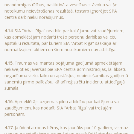
neapdomīgas rīcības, pasliktināta veselības stāvokļa vai šo
noteikumu neievērošanas rezultātā, tostarp ignorējot SPA
centra darbinieku norādījumus.
4.14.
SIA “Arbat Rīga” neatbild par kaitējumu vai zaudējumiem,
kas apmeklētājam nodarīti trešo personu darbības vai citu
apstākļu rezultātā, par kuriem SIA “Arbat Rīga” saskaņā ar
normatīvajiem aktiem un šiem noteikumiem nav atbildīga.
4.15.
Traumas vai mantas bojājuma gadījumā apmeklētājam
nekavējoties jāvēršas pie SPA centra administrācijas, lai fiksētu
negadījuma vietu, laiku un apstākļus, nepieciešamības gadījumā
saņemtu pirmo palīdzību, kā arī reģistrētu incidentu attiecīgajā
žurnālā.
4.16.
Apmeklētājs uzņemas pilnu atbildību par kaitējumu vai
zaudējumiem, kas nodarīti SIA “Arbat Rīga” vai trešajām
personām.
4.17.
Ja ūdenī atrodas bērns, kas jaunāks par 10 gadiem, vismaz
vienam pavadošajam pieaugušajam pastāvīgi jāatrodas bērnam