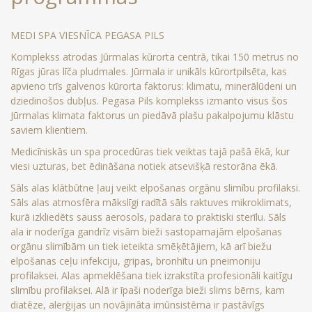
MEDI SPA VIESNĪCA PEGASA PILS
Komplekss atrodas Jūrmalas kūrorta centrā, tikai 150 metrus no
Rīgas jūras līča pludmales. Jūrmala ir unikāls kūrortpilsēta, kas
apvieno trīs galvenos kūrorta faktorus: klimatu, minerālūdeni un
dziedinošos dubļus. Pegasa Pils komplekss izmanto visus šos
Jūrmalas klimata faktorus un piedāvā plašu pakalpojumu klāstu
saviem klientiem.
Medicīniskās un spa procedūras tiek veiktas tajā pašā ēkā, kur
viesi uzturas, bet ēdināšana notiek atsevišķā restorāna ēkā.
Sāls alas klātbūtne ļauj veikt elpošanas orgānu slimību profilaksi.
Sāls alas atmosfēra mākslīgi radītā sāls raktuves mikroklimats,
kurā izkliedēts sauss aerosols, padara to praktiski sterīlu. Sāls
ala ir noderīga gandrīz visām bieži sastopamajām elpošanas
orgānu slimībām un tiek ieteikta smēķētājiem, kā arī biežu
elpošanas ceļu infekciju, gripas, bronhītu un pneimoniju
profilaksei. Alas apmeklēšana tiek izrakstīta profesionāli kaitīgu
slimību profilaksei. Alā ir īpaši noderīga bieži slims bērns, kam
diatēze, alerģijas un novājināta imūnsistēma ir pastāvīgs