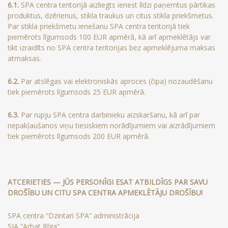
6.1.
SPA centra teritorijā aizliegts ienest līdzi paņemtus pārtikas
produktus, dzērienus, stikla traukus un citus stikla priekšmetus.
Par stikla priekšmetu ienešanu SPA centra teritorijā tiek
piemērots līgumsods 100 EUR apmērā, kā arī apmeklētājs var
tikt izraidīts no SPA centra teritorijas bez apmeklējuma maksas
atmaksas.
6.2.
Par atslēgas vai elektroniskās aproces (čipa) nozaudēšanu
tiek piemērots līgumsods 25 EUR apmērā.
6.3.
Par rupju SPA centra darbinieku aizskaršanu, kā arī par
nepakļaušanos viņu tiesiskiem norādījumiem vai aizrādījumiem
tiek piemērots līgumsods 200 EUR apmērā.
ATCERIETIES — JŪS PERSONĪGI ESAT ATBILDĪGS PAR SAVU
DROŠĪBU UN CITU SPA CENTRA APMEKLĒTĀJU DROŠĪBU!
SPA centra “Dzintari SPA” administrācija
SIA “Arbat Rīga”