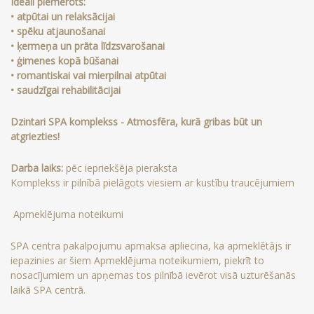
Ideāli piemērots:
• atpūtai un relaksācijai
• spēku atjaunošanai
• ķermeņa un prāta līdzsvarošanai
• ģimenes kopā būšanai
• romantiskai vai mierpilnai atpūtai
• saudzīgai rehabilitācijai
Dzintari SPA komplekss - Atmosfēra, kurā gribas būt un
atgriezties!
Darba laiks:
pēc iepriekšēja pieraksta
Komplekss ir pilnībā pielāgots viesiem ar kustību traucējumiem
Apmeklējuma noteikumi
SPA centra pakalpojumu apmaksa apliecina, ka apmeklētājs ir
iepazinies ar šiem Apmeklējuma noteikumiem, piekrīt to
nosacījumiem un apņemas tos pilnībā ievērot visā uzturēšanās
laikā SPA centrā.