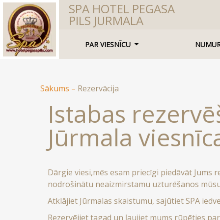
SPA HOTEL PEGASA
PILS JURMALA
PAR VIESNĪCU
NUMUR
Sākums
–
Rezervācija
Istabas rezervē
Jūrmala viesnīca
Dārgie viesi,mēs esam priecīgi piedāvāt Jums r
nodrošinātu neaizmirstamu uzturēšanos mūsu 
Atklājiet Jūrmalas skaistumu, sajūtiet SPA ied
Rezervējiet tagad un ļaujiet mums rūpēties pa