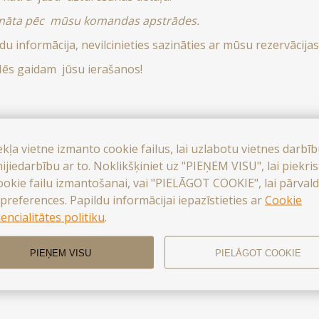
prināta pēc mūsu komandas apstrādes.
du informācija, nevilcinieties sazināties ar mūsu rezervācija
 Mēs gaidam jūsu ierašanos!
ekļa vietne izmanto cookie failus, lai uzlabotu vietnes darbī
ijiedarbību ar to. Noklikšķiniet uz "PIEŅEM VISU", lai piekri
ookie failu izmantošanai, vai "PIELĀGOT COOKIE", lai pārvald
preferences. Papildu informācijai iepazīstieties ar
Cookie
encialitātes politiku
.
PIEŅEM VISU
PIELĀGOT COOKIE