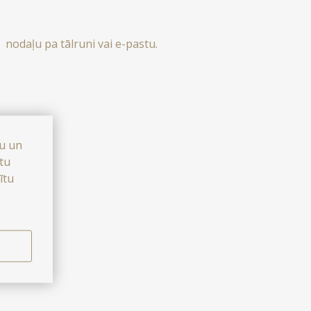
s nodaļu pa tālruni vai e-pastu.
bu un
stu
ītu