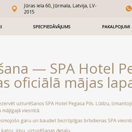
Jūras iela 60, Jūrmala, Latvija, LV-
2015
I
SPECPIEDĀVĀJUMS
PAKALPOJUMI
šana — SPA Hotel Pe
s oficiālā mājas lap
ezervēt uzturēšanos SPA Hotel Pegasa Pils. Lūdzu, izmantoji
mājīgajā viesnīcā.
vesmojošo garu un baudiet bezrūpīgas brīvdienas SPA viesnīc
r katru jūsu uzturēšanas detaļu.