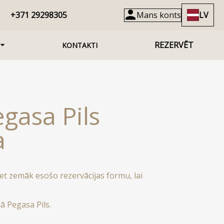
+371 29298305
Mans konts
LV
REZERVĒT
KONTAKTI
gasa Pils
a
et zemāk esošo rezervācijas formu, lai
ā Pegasa Pils.